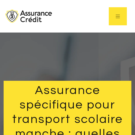
Assurance
spécifique pour
transport scolaire
manche : quelles