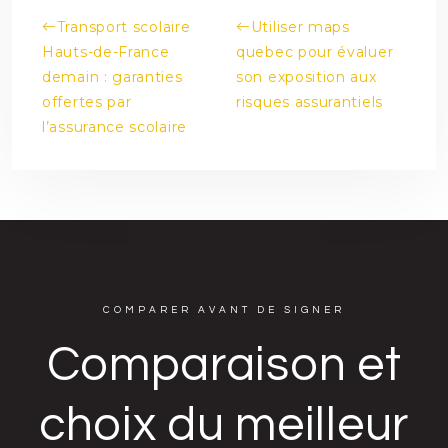
Transport scolaire
Utiliser maps
Hauts-de-France
quebec pour évaluer
demain : garanties
son exposition aux
offertes par
risques assurantiels
l’assurance scolaire
COMPARER AVANT DE SIGNER
Comparaison et
choix du meilleur